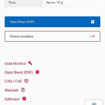
Peso
Aprox. 10 g
Data Sheet (PDF)
Outros modelos
Guia técnico
Data Sheet (PDF)
CAD / CAE
Manuais
Software
A