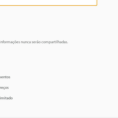
 informações nunca serão compartilhadas.
mentos
preços
limitado