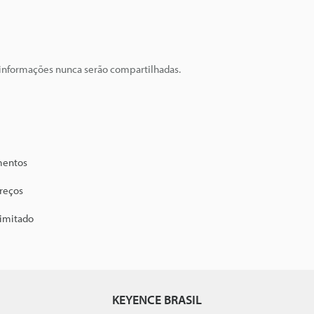
 informações nunca serão compartilhadas.
mentos
preços
limitado
KEYENCE BRASIL