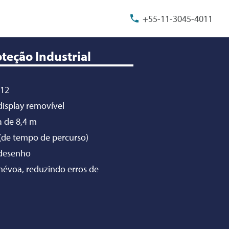
+55-11-3045-4011
teção Industrial
-12
isplay removível
 de 8,4 m
 (de tempo de percurso)
 desenho
névoa, reduzindo erros de