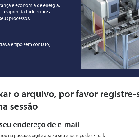
rança e economia de energia.
r e aprenda tudo sobre a
seus processos.
trava e tipo sem contato)
xar o arquivo, por favor registre-
ma sessão
 seu endereço de e-mail
strou no passado, digite abaixo seu endereço de e-mail.