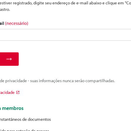
estiver registrado, digite seu endereço de e-mail abaixo e clique em "C
astro.
ail
(necessário)
e privacidade - suas informações nunca serão compartilhadas.
vacidade
ra membros
nstantâneos de documentos
ida para cotação de preços