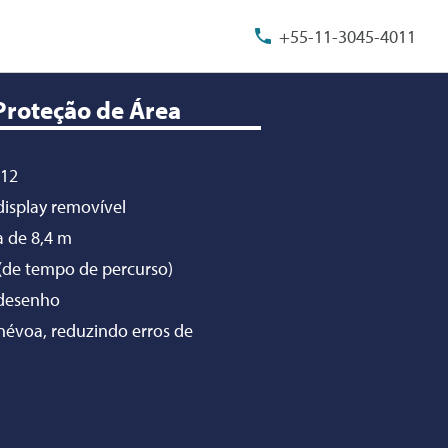
+55-11-3045-4011
Proteção de Área
-12
isplay removível
 de 8,4 m
 (de tempo de percurso)
 desenho
névoa, reduzindo erros de