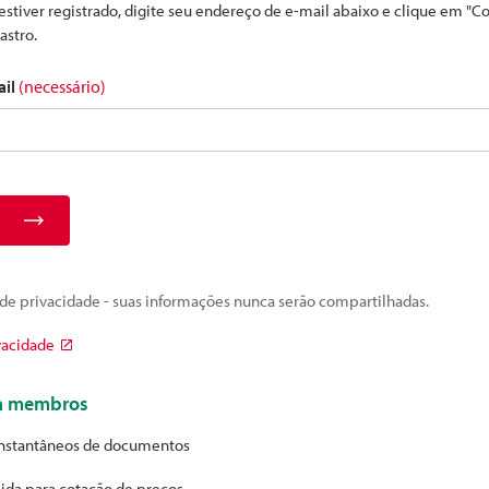
estiver registrado, digite seu endereço de e-mail abaixo e clique em "C
astro.
ail
(necessário)
e privacidade - suas informações nunca serão compartilhadas.
vacidade
ra membros
nstantâneos de documentos
ida para cotação de preços