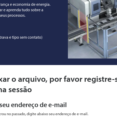
rança e economia de energia.
r e aprenda tudo sobre a
seus processos.
trava e tipo sem contato)
xar o arquivo, por favor registre-
ma sessão
 seu endereço de e-mail
strou no passado, digite abaixo seu endereço de e-mail.