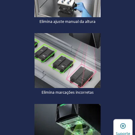
Elimina ajuste manual da altura
Elimina marcações incorretas
A
Suporte