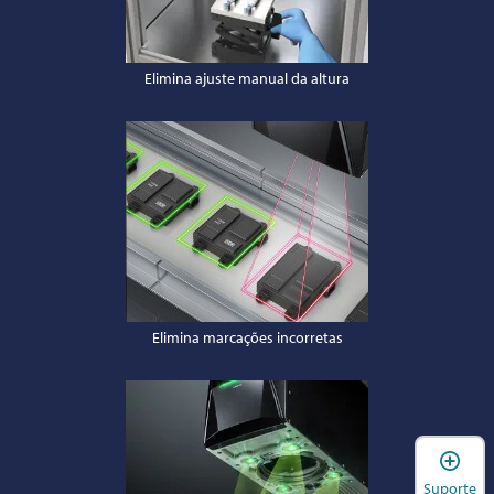
Elimina ajuste manual da altura
Elimina marcações incorretas
A
Suporte