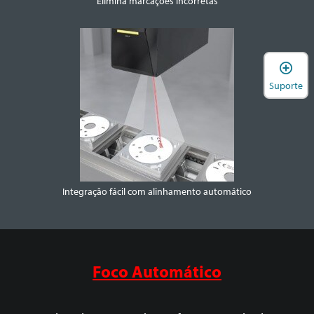
Elimina marcações incorretas
A
Suporte
Integração fácil com alinhamento automático
Foco Automático