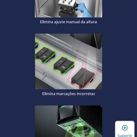
Elimina ajuste manual da altura
Elimina marcações incorretas
A
Suporte