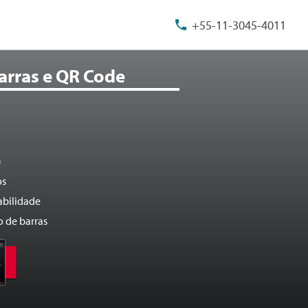
+55-11-3045-4011
Barras e QR Code
)
os
abilidade
 de barras