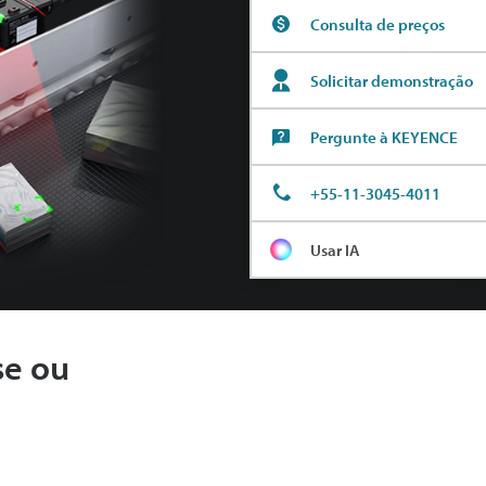
Consulta de preços
Solicitar demonstração
Pergunte à KEYENCE
+55-11-3045-4011
Usar IA
se ou