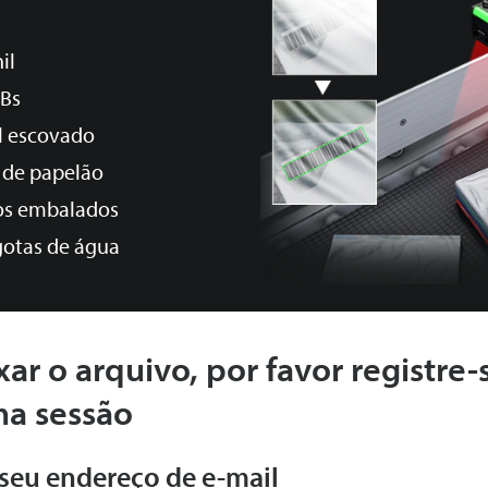
il
CBs
l escovado
 de papelão
os embalados
otas de água
xar o arquivo, por favor registre-
ma sessão
 seu endereço de e-mail