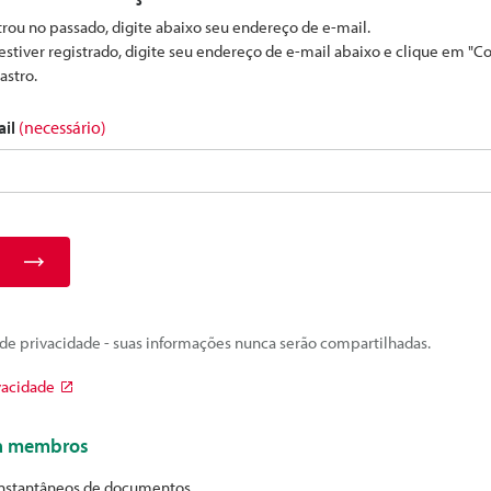
strou no passado, digite abaixo seu endereço de e-mail.
estiver registrado, digite seu endereço de e-mail abaixo e clique em "C
astro.
ail
(necessário)
e privacidade - suas informações nunca serão compartilhadas.
vacidade
ra membros
nstantâneos de documentos