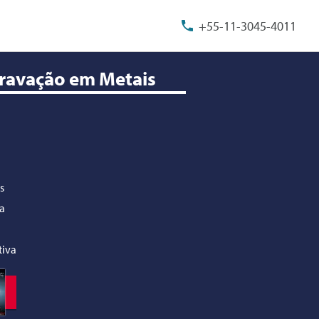
+55-11-3045-4011
ravação em Metais
s
a
tiva