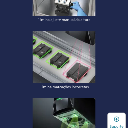
Elimina ajuste manual da altura
Elimina marcações incorretas
A
Suporte