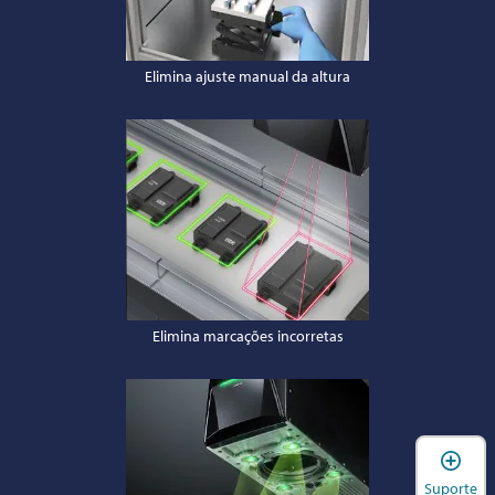
Elimina ajuste manual da altura
Elimina marcações incorretas
A
Suporte