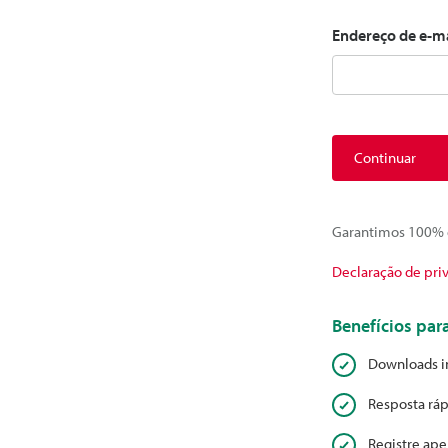
Endereço de e-m
Continuar
Garantimos 100% d
Declaração de pri
Benefícios pa
Downloads i
Resposta ráp
Registre ape