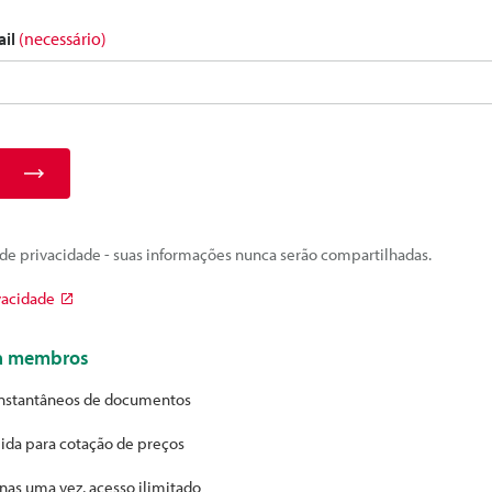
ail
(necessário)
e privacidade - suas informações nunca serão compartilhadas.
vacidade
ra membros
nstantâneos de documentos
ida para cotação de preços
nas uma vez, acesso ilimitado