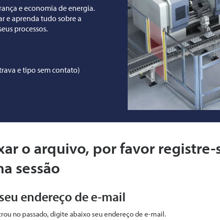
rança e economia de energia.
r e aprenda tudo sobre a
seus processos.
trava e tipo sem contato)
xar o arquivo, por favor registre-
ma sessão
 seu endereço de e-mail
strou no passado, digite abaixo seu endereço de e-mail.