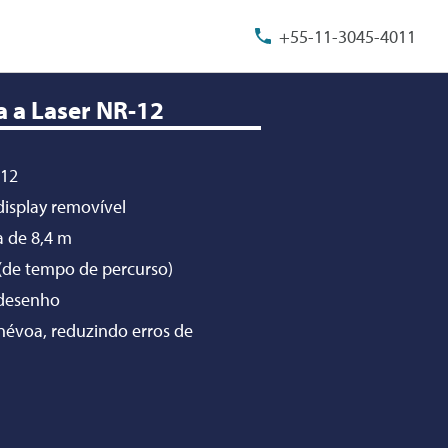
+55-11-3045-4011
 a Laser NR-12
-12
isplay removível
 de 8,4 m
 (de tempo de percurso)
 desenho
névoa, reduzindo erros de