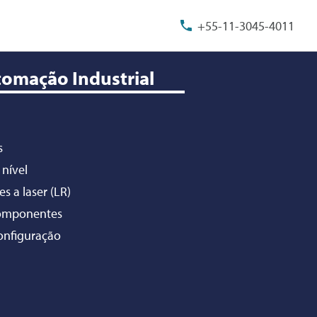
+55-11-3045-4011
tomação Industrial
s
 nível
s a laser (LR)
componentes
configuração