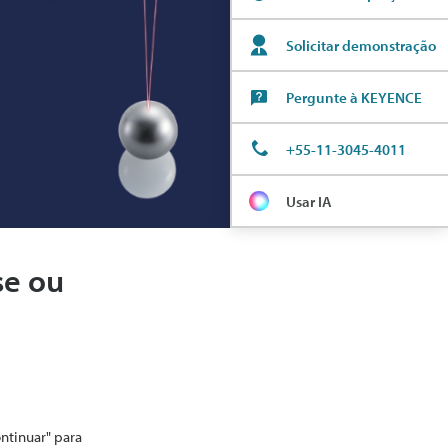
Solicitar demonstração
Pergunte à KEYENCE
+55-11-3045-4011
Usar IA
se ou
ontinuar" para