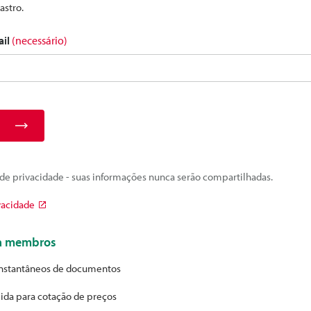
astro.
ail
(necessário)
e privacidade - suas informações nunca serão compartilhadas.
vacidade
ra membros
nstantâneos de documentos
ida para cotação de preços