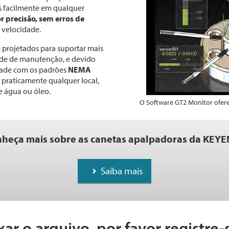
os facilmente em qualquer
r precisão, sem erros de
 velocidade.
 projetados para suportar mais
de de manutenção, e devido
dade com os padrões
NEMA
praticamente qualquer local,
 água ou óleo.
O Software GT2 Monitor oferec
heça mais sobre as canetas apalpadoras da KEY
Saiba mais
xar o arquivo, por favor registre-