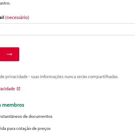
astro.
ail
(necessário)
e privacidade - suas informações nunca serão compartilhadas.
vacidade
ra membros
nstantâneos de documentos
ida para cotação de preços