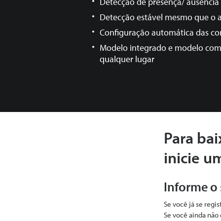
Detecção de presença/ ausênci
Detecção estável mesmo que o
Configuração automática das co
Modelo integrado e modelo
com
qualquer lugar
Para bai
inicie u
Informe o
Se você já se regi
Se você ainda não 