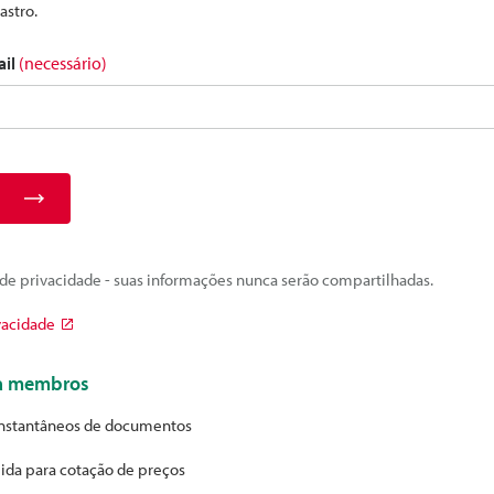
astro.
ail
(necessário)
e privacidade - suas informações nunca serão compartilhadas.
vacidade
ra membros
nstantâneos de documentos
ida para cotação de preços