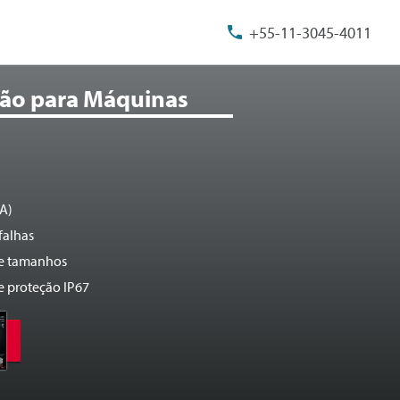
+55-11-3045-4011
são para Máquinas
IA)
falhas
 e tamanhos
e proteção IP67