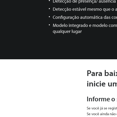
Detecção de presença/ ausênci
Detecção estável mesmo que o
Configuração automática das co
Modelo integrado e modelo
com
qualquer lugar
Para bai
inicie u
Informe o
Se você já se regi
Se você ainda não 