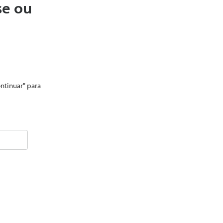
se ou
ontinuar" para