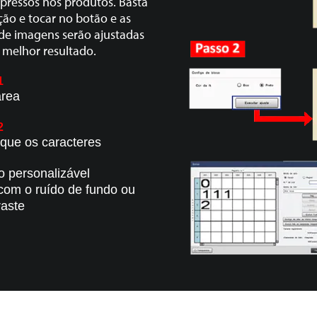
mpressos nos produtos. Basta
ção e tocar
no botão e as
de imagens serão ajustadas
melhor resultado.
1
área
2
fique os caracteres
o personalizável
om o ruído de fundo ou
raste