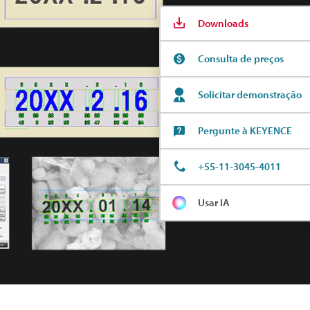
Downloads
Consulta de preços
Solicitar demonstração
Pergunte à KEYENCE
+55-11-3045-4011
Usar IA