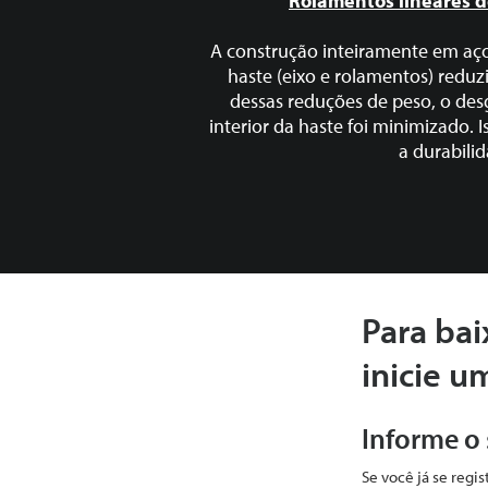
Rolamentos lineares 
A construção inteiramente em aço
haste
(eixo e rolamentos) reduz
dessas reduções
de peso, o des
interior da haste foi
minimizado. I
a durabili
Para bai
inicie u
Informe o
Se você já se regi