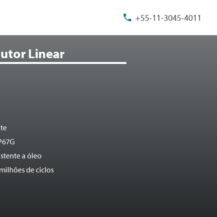
+55-11-3045-4011
utor Linear
nte
IP67G
istente a óleo
milhões de ciclos