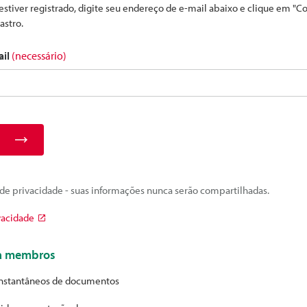
estiver registrado, digite seu endereço de e-mail abaixo e clique em "C
astro.
ail
(necessário)
e privacidade - suas informações nunca serão compartilhadas.
vacidade
ra membros
nstantâneos de documentos