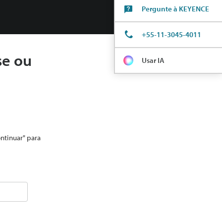
Pergunte à KEYENCE
+55-11-3045-4011
se ou
Usar IA
ontinuar" para