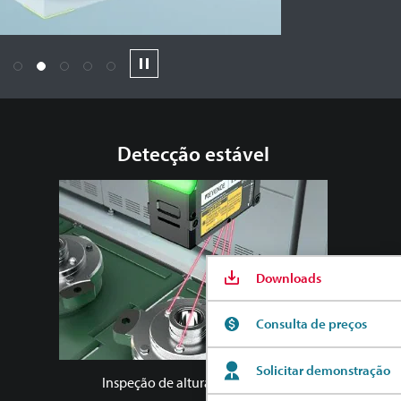
1
2
3
4
5
Pause
Detecção estável
Downloads
Consulta de preços
Solicitar demonstração
Inspeção de altura de parafuso