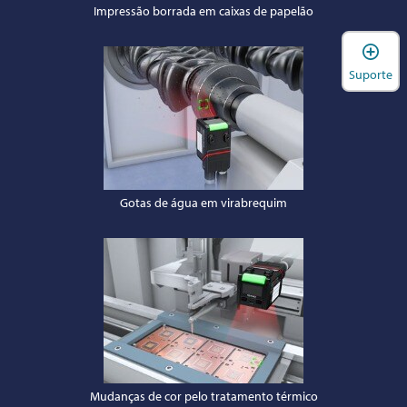
Impressão borrada em caixas de papelão
A
Suporte
Gotas de água em virabrequim
Mudanças de cor pelo tratamento térmico