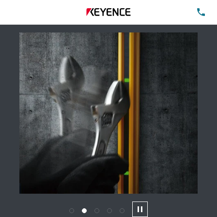
TE
1
2
3
4
5
Pause