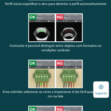
Perfil: basta especificar o alvo para detectar o perfil automaticamente
Contraste: é possível distinguir entre objetos com formatos ou
condições variáveis
A
Área colorida: selecionar as cores a inspecionar é tão fácil quanto tocar a
Suporte
cor na tela