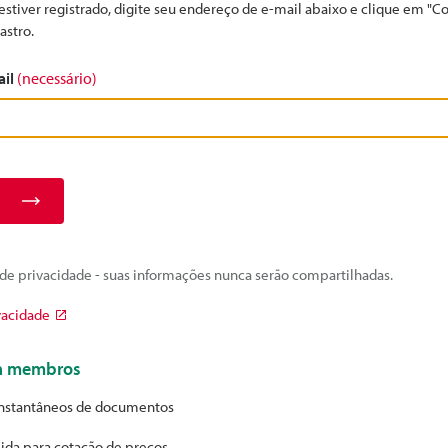
estiver registrado, digite seu endereço de e-mail abaixo e clique em "C
astro.
ail
(necessário)
e privacidade - suas informações nunca serão compartilhadas.
vacidade
ra membros
nstantâneos de documentos
ida para cotação de preços