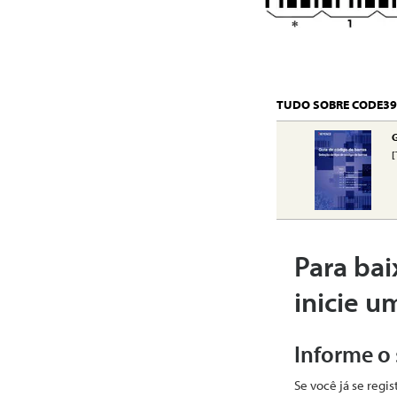
TUDO SOBRE CODE39
G
[
Para bai
inicie u
Informe o
Se você já se regi