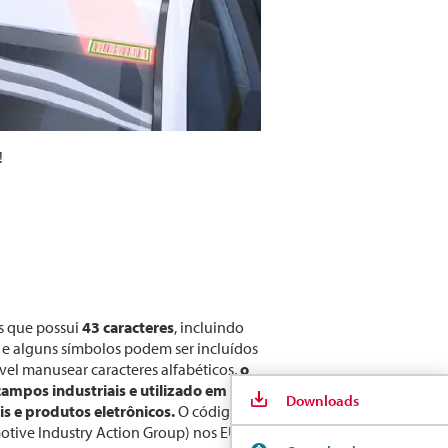
!
s que possui
43 caracteres
, incluindo
s e alguns símbolos podem ser incluídos
vel manusear caracteres alfabéticos,
o
ampos industriais e utilizado em
Downloads
s e produtos eletrônicos.
O código é
tive Industry Action Group) nos EUA.