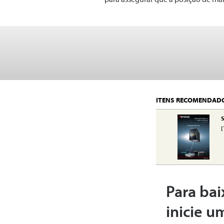
ITENS RECOMENDAD
S
[
Para bai
inicie u