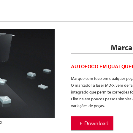
Marca
AUTOFOCO EM QUALQUE
Marque com foco em qualquer peça
O marcador a laser MD-X vem de fá
integrado que permite correções f
Elimine em poucos passos simples o
variações de peças.
-X
Download