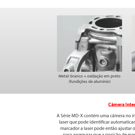
Metal: branco + oxidação em preto
(fundições de alumínio)
Câmera Inte
A Série MD-X contém uma câmera no in
laser que pode identificar automatic
marcador a laser pode então ajustar o
para assegurar que a posição de mar