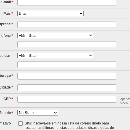
 e-mail
*
País
*
mpresa
*
lefone
*
elular
dereço
*
Cidade
*
CEP
*
apenas
traço
Estado
*
rmativo
SIM! Inscreva-se em nossa lista de correio direto para
receber as últimas notícias de produtos, dicas e guias de