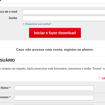
ço de e-mail
Senha
Esqueceu sua senha?
Caso não possua uma conta, registre-se abaixo.
USUÁRIO
simples de registro. Após preencher este formulário, pressione o botão “Enviar” na
sã
*
Nome
*
renome
*