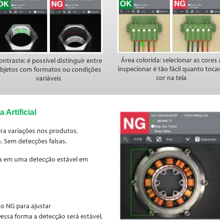
Área colorida: selecionar as cores 
ontraste: é possível distinguir entre
inspecionar é tão fácil quanto tocar
bjetos com formatos ou condições
cor na tela
variáveis
 Artificial
ra variações nos produtos,
m.
Sem detecções falsas.
ta em uma detecção estável em
o NG para ajustar
essa forma a detecção será estável,