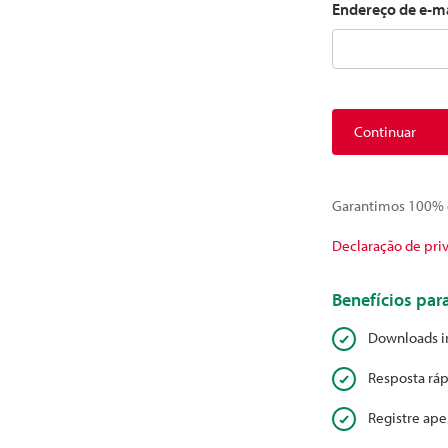
Endereço de e-m
Continuar
Garantimos 100% d
Declaração de pri
Benefícios pa
Downloads i
Resposta ráp
Registre ape