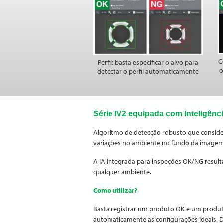
C
Perfil: basta especificar o alvo para
o
detectar o perfil automaticamente
Série IV2 equipada com Inteligência
Algoritmo de detecção robusto que conside
variações no ambiente no fundo da image
A IA integrada para inspeções OK/NG resul
qualquer ambiente.
Como utilizar?
Basta registrar um produto OK e um produt
automaticamente as configurações ideais. D