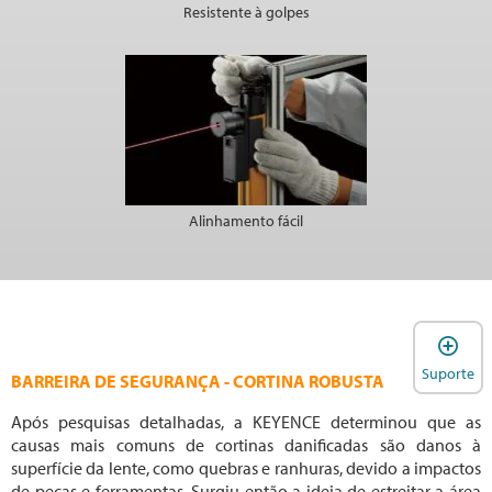
Resistente à golpes
Alinhamento fácil
A
Suporte
BARREIRA DE SEGURANÇA - CORTINA ROBUSTA
Após pesquisas detalhadas, a KEYENCE determinou que as
causas mais comuns de cortinas danificadas são danos à
superfície da lente, como quebras e ranhuras, devido a impactos
de peças e ferramentas. Surgiu então a ideia de estreitar a área