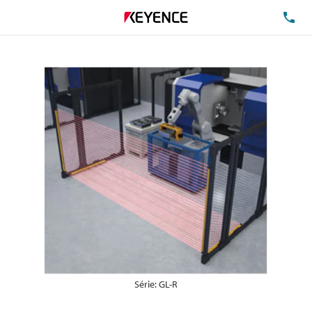
TE
Série: GL-R