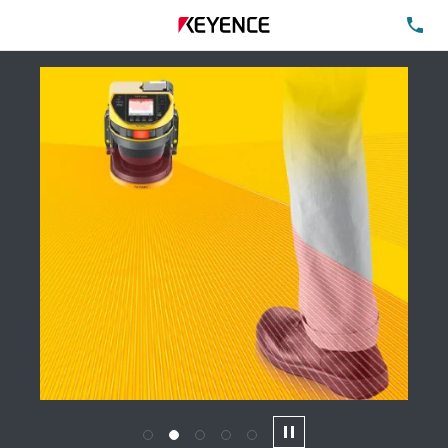
TE
1
2
3
4
5
Pause