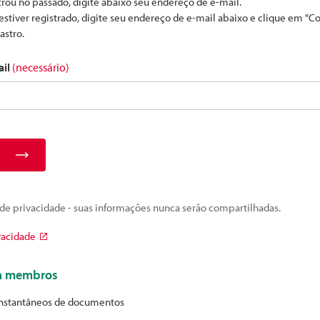
strou no passado, digite abaixo seu endereço de e-mail.
estiver registrado, digite seu endereço de e-mail abaixo e clique em "C
astro.
ail
(necessário)
e privacidade - suas informações nunca serão compartilhadas.
vacidade
ra membros
nstantâneos de documentos