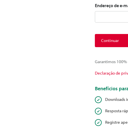
Endereço de e-m
Continuar
Garantimos 100% d
Declaração de pri
Benefícios pa
Downloads i
Resposta ráp
Registre ape