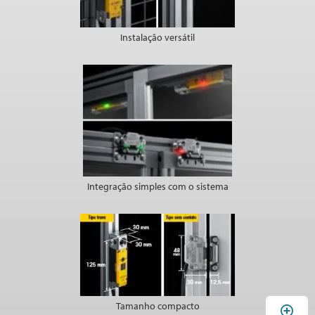
Instalação versátil
Integração simples com o sistema
Tamanho compacto
A