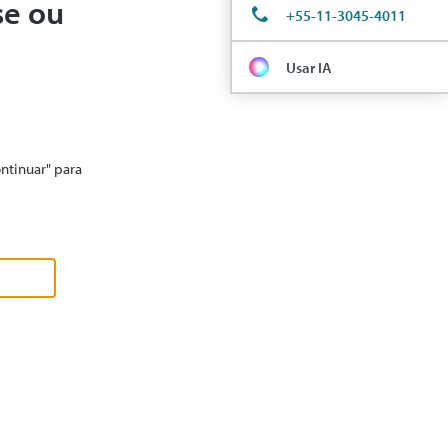
se ou
+55-11-3045-4011
Usar IA
ontinuar" para