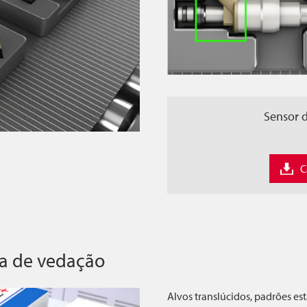
Sensor d
C
ta de vedação
Alvos translúcidos, padrões e