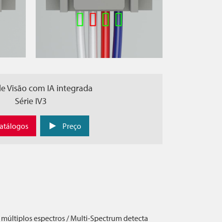
e Visão com IA integrada
Série IV3
atálogos
Preço
múltiplos espectros / Multi-Spectrum detecta