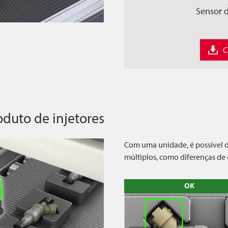
Sensor d
C
oduto de injetores
Com uma unidade, é possível di
múltiplos, como diferenças de
OK