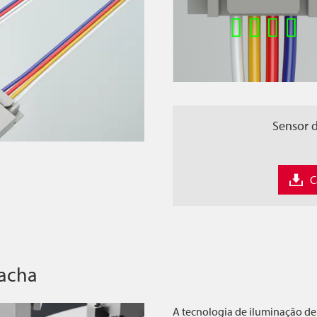
Sensor d
C
racha
A tecnologia de iluminação de 