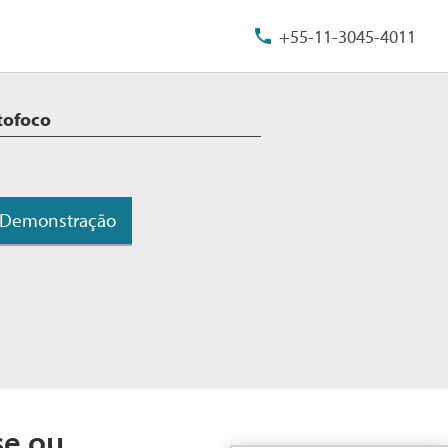
+55-11-3045-4011
tofoco
Demonstração
se ou