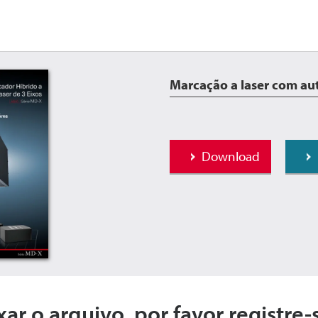
Marcação a laser com au
Download
xar o arquivo, por favor registre-