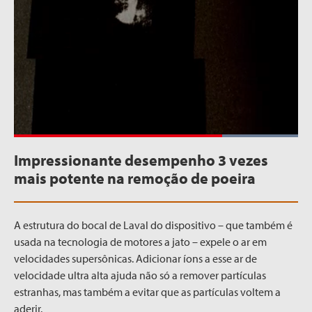
Loaded
:
100.00%
Impressionante desempenho
3 vezes
Pause
Unmute
Quality
Picture-
Fullscr
Levels
in-
mais potente na remoção de poeira
Picture
A estrutura do bocal de Laval do dispositivo – que também é
usada na tecnologia de motores a jato – expele o ar em
velocidades supersônicas. Adicionar íons a esse ar de
velocidade ultra alta ajuda não só a remover partículas
estranhas, mas também a evitar que as partículas voltem a
aderir.