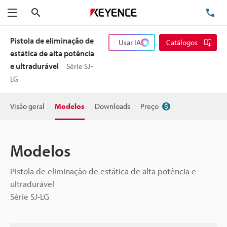
Pesquisa
TE
Menu
Pistola de eliminação de
Usar IA
Catálogos
estática de alta potência
e ultradurável
Série SJ-
LG
Visão geral
Modelos
Downloads
Preço
Modelos
Pistola de eliminação de estática de alta potência e
ultradurável
Série SJ-LG