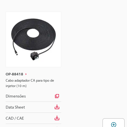
OP-88418
Cabo adaptador CA para tipo de
injetor (10 m)
Dimensões
Data Sheet
CAD / CAE
A