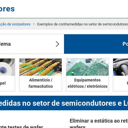
ores
ção de ionizadores
Exemplos de contramedidas no setor de semicondutore
blema
Po
Alimentício /
Equipamentos
apel
farmacêutico
elétricos / eletrônicos
didas no setor de semicondutores e 
Eliminar a estática ao re
ante testes de wafer
wafers