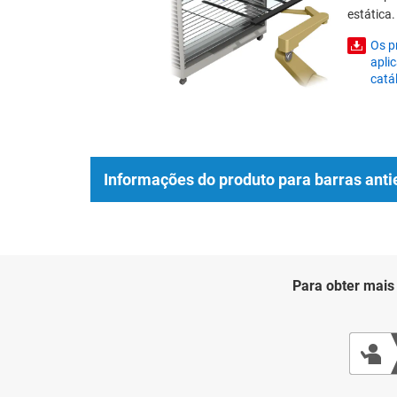
estática.
Os p
apli
catá
Informações do produto para barras antie
Para obter mais