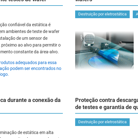
Destruição por eletrostática
A
ção confiável da estática é
 em ambientes de teste de wafer
stalação de um sensor de
 próximo ao alvo para permitir o
mento constante da área-alvo.
rodutos adequados para essa
cação podem ser encontrados no
logo.
ica durante a conexão da
Proteção contra descarga
de testes e garantia de q
Destruição por eletrostática
iminação de estática em alta