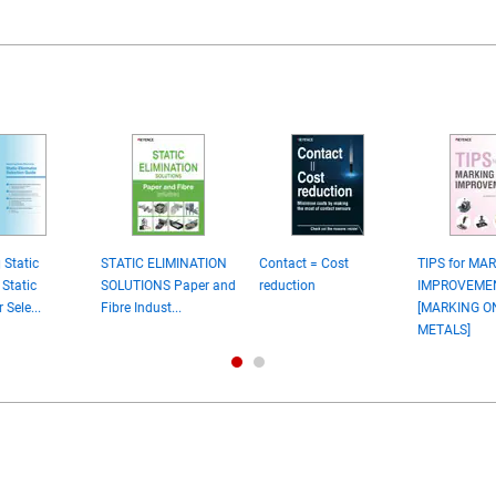
 Static
STATIC ELIMINATION
Contact = Cost
TIPS for MA
 Static
SOLUTIONS Paper and
reduction
IMPROVEME
 Sele...
Fibre Indust...
[MARKING O
METALS]