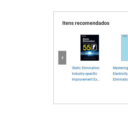
Itens recomendados
ROSTATIC
Food &
Static Elimination
Mastering
BOOK
Pharmaceutical
Industry-specific
Electricity
Industry [Example
Improvement Ex...
Eliminator
Usages by P...