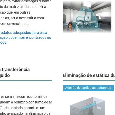
de para evitar descargas durante
ão da matriz ajuda a reduzir a
ão que, em outras
âncias, seria necessária com
ivos convencionais.
rodutos adequados para essa
cação podem ser encontrados no
logo.
a transferência
quido
Eliminação de estática d
Adesão de partículas estranhas
res sem ar e com economia de
ajudam a reduzir o consumo de ar
ábrica e ainda garantem um
ho avançado na eliminação de