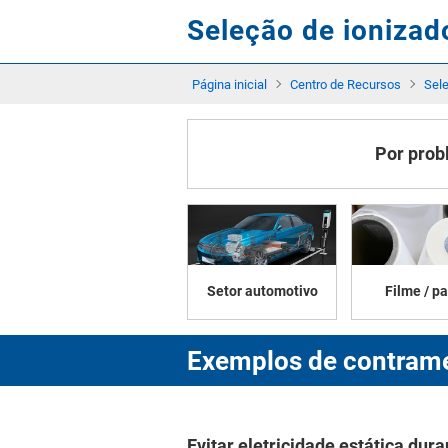
Seleção de ionizad
Página inicial
Centro de Recursos
Sele
Por pro
Setor automotivo
Filme / p
Exemplos de contrame
Evitar eletricidade estática dur