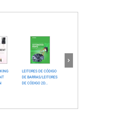
RKING
LEITORES DE CÓDIGO
Sistema de visão e IA
Manual de instr
NT
DE BARRAS/LEITORES
Exemplos de
do processo par
N
DE CÓDIGO 2D...
aplicação
marcações em m