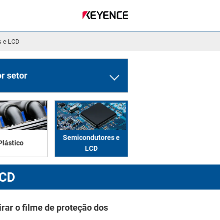
s e LCD
r setor
Semicondutores e
Plástico
LCD
LCD
tirar o filme de proteção dos