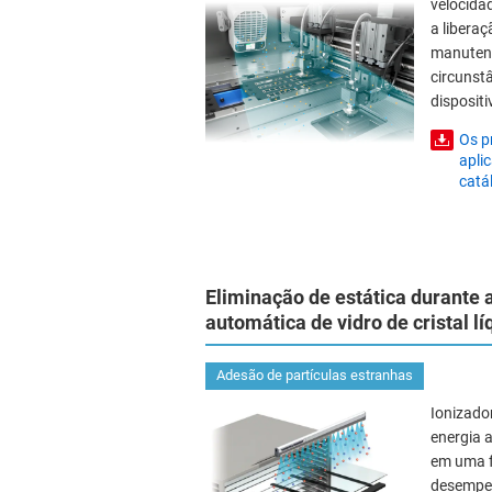
velocida
a liberaç
manutenç
circunst
disposit
Os p
apli
catá
Eliminação de estática durante 
automática de vidro de cristal lí
Adesão de partículas estranhas
Ionizado
energia 
em uma f
desempen