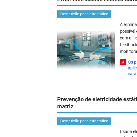
Destruição por eletrostática
A elimina
possível
com a in
feedback
monitora
Os p
apli
catá
Prevenção de eletricidade estát
matriz
Destruição por eletrostática
Usar a el