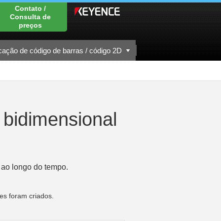
Contato /
Consulta de
preços
icação de código de barras / código 2D
 bidimensional
 ao longo do tempo.
es foram criados.