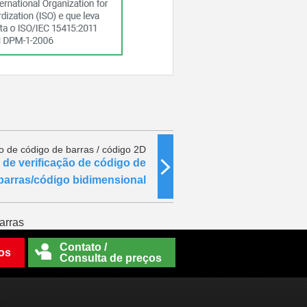
ão de código de barras / código 2D
 de verificação de código de
barras/código bidimensional
arras
Contato /
os
Consulta de preços