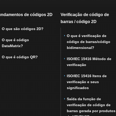
undamentos de códigos 2D
Verificação de código de
barras / código 2D
O que são códigos 2D?
O que é verificação de
O que é código
código de barras/código
DataMatrix?
bidimensional?
O que é código QR?
ISO/IEC 15416 Método de
verificação
ISO/IEC 15416 Itens de
verificação e seus
significados
Saída da função de
verificação de código de
barras gerada por produtos