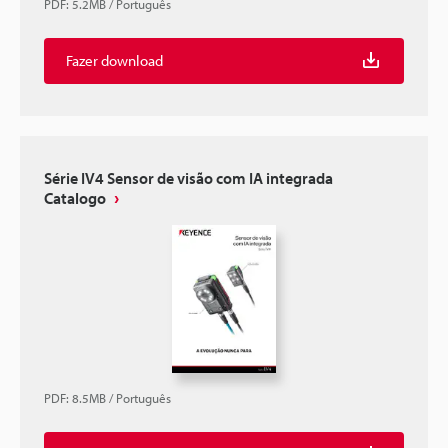
PDF
:
5.2MB
/
Português
Fazer download
Série IV4 Sensor de visão com IA integrada
Catalogo
PDF
:
8.5MB
/
Português