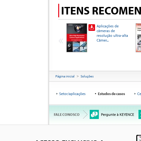
ITENS RECOME
Aplicações de
câmeras de
resolução ultra-alta
Câmer...
Página inicial
Soluções
Setor/aplicações
Estudos de casos
Ce
FALE CONOSCO
Pergunte à KEYENCE