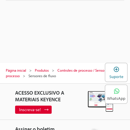
A
Página inicial
Produtos
Controles de processo / Sensores de
processo
Sensores de fluxo
Suporte
ACESSO EXCLUSIVO A
WhatsApp
MATERIAIS KEYENCE
Inscreva-se!
Assinar o boletim