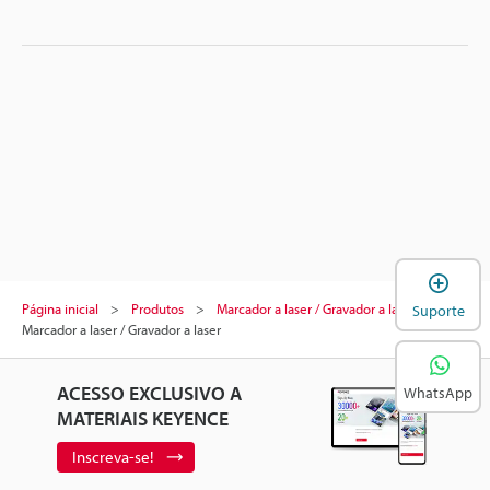
A
Página inicial
Produtos
Marcador a laser / Gravador a laser
Suporte
Marcador a laser / Gravador a laser
ACESSO EXCLUSIVO A
WhatsApp
MATERIAIS KEYENCE
Inscreva-se!