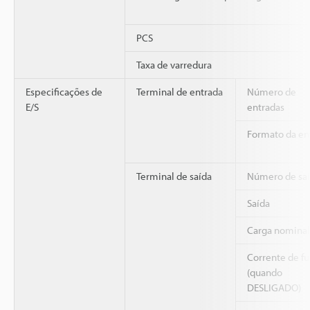
PCS
Taxa de varredura
Especificações de
Terminal de entrada
Número de
E/S
entradas
Formato da en
Terminal de saída
Número de saí
Saída
Carga nominal
Corrente de f
(quando
DESLIGADO)