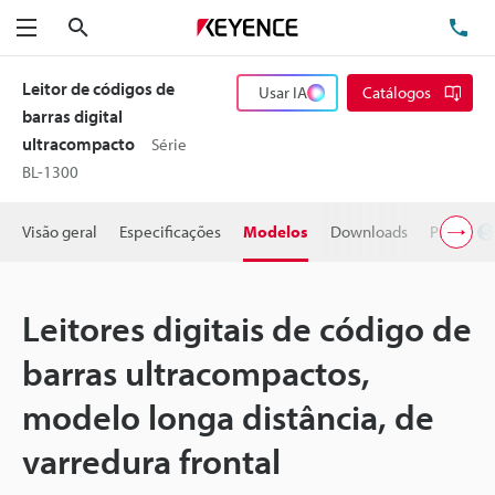
Pesquisa
TE
Menu
Leitor de códigos de
Usar IA
Catálogos
barras digital
ultracompacto
Série
BL-1300
Visão geral
Especificações
Modelos
Downloads
Preço
Leitores digitais de código de
barras ultracompactos,
modelo longa distância, de
varredura frontal