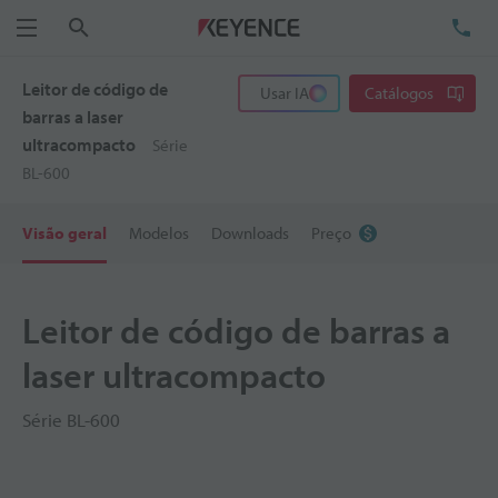
Pesquisa
TE
Menu
Leitor de código de
Usar IA
Catálogos
barras a laser
ultracompacto
Série
BL-600
Visão geral
Modelos
Downloads
Preço
Leitor de código de barras a
laser ultracompacto
Série BL-600