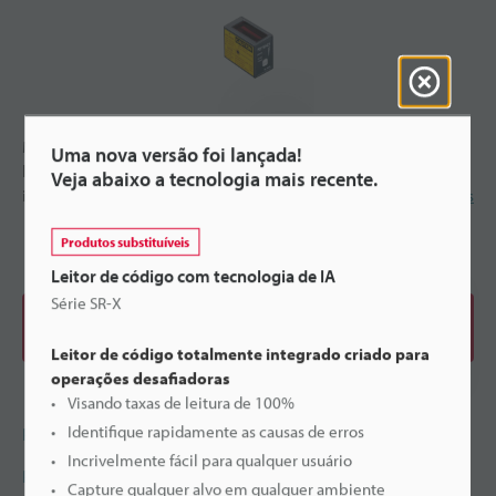
Metade do tamanho normal, duas vezes a amplitude de outros
Uma nova versão foi lançada!
leitores de código de barras de sua categoria, função PMI
Veja abaixo a tecnologia mais recente.
integrada para monitoramento e geração de relatório d
...
Ver mais
Produtos substituíveis
Leitor de código com tecnologia de IA
Série SR-X
Fazer download do catálogo
Leitor de código totalmente integrado criado para
operações desafiadoras
Visando taxas de leitura de 100%
Identifique rapidamente as causas de erros
Preço
Incrivelmente fácil para qualquer usuário
Pergunte à KEYENCE
Capture qualquer alvo em qualquer ambiente