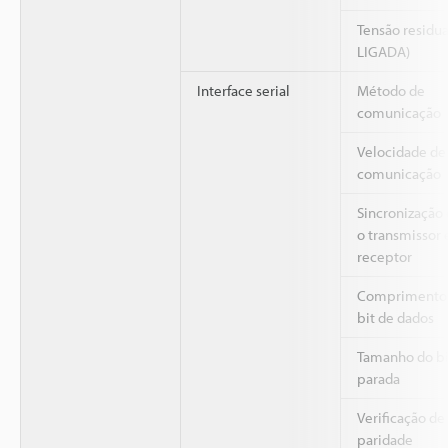
Tensão residu
LIGADA)
Interface serial
Método de
comunicação
Velocidade de
comunicação
Sincronização 
o transmissor 
receptor
Comprimento
bit de dados
Tamanho do bi
parada
Verificação de
paridade