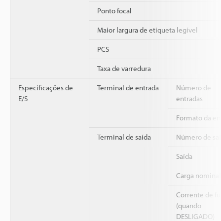
Ponto focal
Maior largura de etiqueta legível
PCS
Taxa de varredura
Especificações de
Terminal de entrada
Número de
E/S
entradas
Formato da en
Terminal de saída
Número de saí
Saída
Carga nominal
Corrente de f
(quando
DESLIGADO)