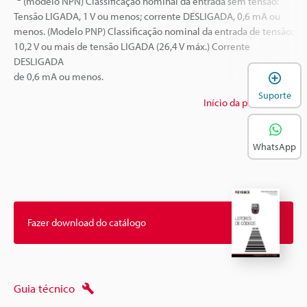
(modelo NPN) Classificação nominal da entrada sem tensão:
Tensão LIGADA, 1 V ou menos; corrente DESLIGADA, 0,6 mA ou
menos. (Modelo PNP) Classificação nominal da entrada de tensão:
10,2 V ou mais de tensão LIGADA (26,4 V máx.) Corrente
DESLIGADA
A
de 0,6 mA ou menos.
Suporte
Início da página
WhatsApp
Fazer download do catálogo
Guia técnico