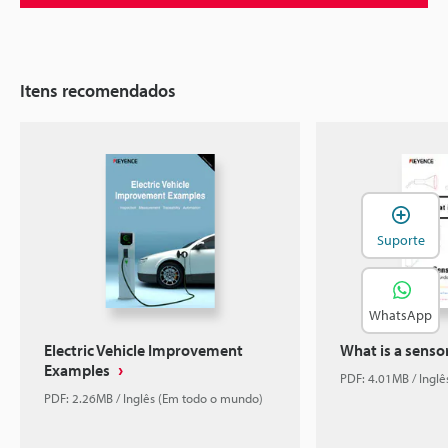
Itens recomendados
A
Suporte
WhatsApp
Electric Vehicle Improvement
What is a senso
Examples
PDF: 4.01MB / Ingl
PDF: 2.26MB / Inglês (Em todo o mundo)