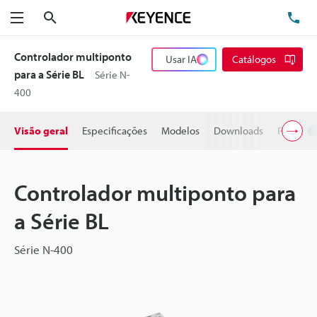
Pesquisa
TE
Menu
Controlador multiponto
Usar IA
Catálogos
para a Série BL
Série N-
400
Visão geral
Especificações
Modelos
Downloads
Preço
Controlador multiponto para
a Série BL
Série N-400